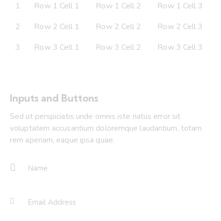
1
Row 1 Cell 1
Row 1 Cell 2
Row 1 Cell 3
2
Row 2 Cell 1
Row 2 Cell 2
Row 2 Cell 3
3
Row 3 Cell 1
Row 3 Cell 2
Row 3 Cell 3
Inputs and Buttons
Sed ut perspiciatis unde omnis iste natus error sit
voluptatem accusantium doloremque laudantium, totam
rem aperiam, eaque ipsa quae.