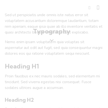
Sed ut perspiciatis unde omnis iste natus error sit
voluptatem accusantium doloremque laudantium, totam
rem aperiam, eaque ipsa quae ab illo inventore veritatis et
Typography
quasi architecto beatae vitae dicta sunt explicabo.
Nemo enim ipsam voluptatem quia voluptas sit
aspernatur aut odit aut fugit, sed quia consequuntur magni
dolores eos qui ratione voluptatem sequi nesciunt.
Heading H1
Proin faucibus ex nec mauris sodales, sed elementum mi
tincidunt. Sed viverra egestas nisi consequat. Fusce
sodales ultrices augue a accumsan.
Heading H2