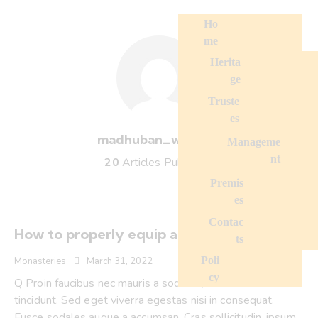
Ho
me
Herita
ge
Truste
es
madhuban_webdev
Manageme
nt
20
Articles Published
Premis
es
Contac
How to properly equip a Buddhist altar?
ts
Poli
Monasteries
March 31, 2022
cy
Q Proin faucibus nec mauris a sodales, sed elementum mi
tincidunt. Sed eget viverra egestas nisi in consequat.
Fusce sodales augue a accumsan. Cras sollicitudin, ipsum