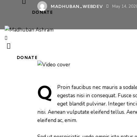
MADHUBAN_WEBDEV
May 14, 202
DONATE
DONATE
Q
Proin faucibus nec mauris a sodal
egestas nisi in consequat. Fusce s
eget blandit pulvinar. Integer ti
nisi. Aenean vulputate eleifend tellus. Aene
eleifend ac, enim.
Sed ut perspiciatis, unde omnis iste natu