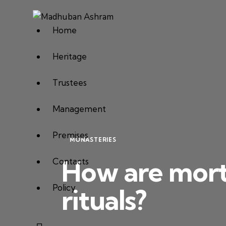
Home
Heritage
Trustees
Management
Premises
MONASTERIES
How are mort
Contacts
Policy
rituals?