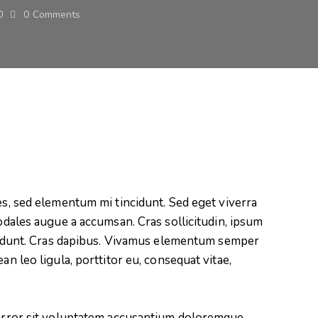
0
0
Comments
es, sed elementum mi tincidunt. Sed eget viverra
odales augue a accumsan. Cras sollicitudin, ipsum
ncidunt. Cras dapibus. Vivamus elementum semper
an leo ligula, porttitor eu, consequat vitae,
s error sit voluptatem accusantium doloremque