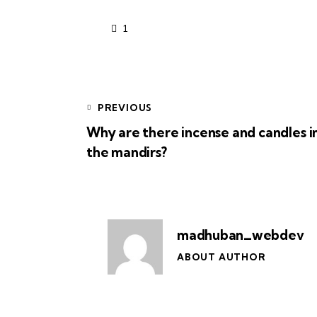
1
Post
PREVIOUS
Why are there incense and candles i
navigation
the mandirs?
madhuban_webdev
ABOUT AUTHOR