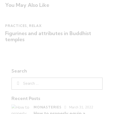
You May Also Like
PRACTICES
,
RELAX
Figurines and attributes in Buddhist
temples
Search
Recent Posts
MONASTERIES
March 31, 2022
How to properly equip a