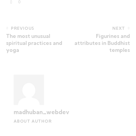
0
PREVIOUS
NEXT
The most unusual
Figurines and
spiritual practices and
attributes in Buddhist
yoga
temples
madhuban_webdev
ABOUT AUTHOR